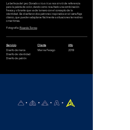
La belleza del pez Dorado o
Mahi Mahi
nos sirvió de referencia
para la paleta de color, dando como resultado una combinación
fresca y vibrante que va de la mano con el concepto de la
identidad. Se diseñaron dos patrones inspirados en el camuflaje
clásico, que pueden adaptarse fácilmente a situaciones terrestres
o marítimas.
Fotografía:
Ricardo Torres
Servicio
Cliente
Año
Diseño de marca
Marina Fecego
2019
Diseño de identidad
Diseño de patrón