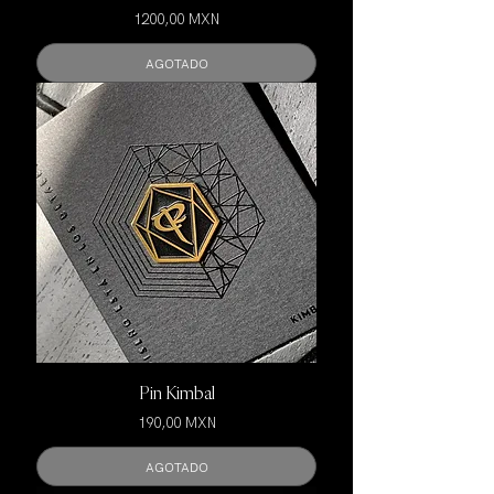
Precio
1200,00 MXN
AGOTADO
Pin Kimbal
Precio
190,00 MXN
AGOTADO