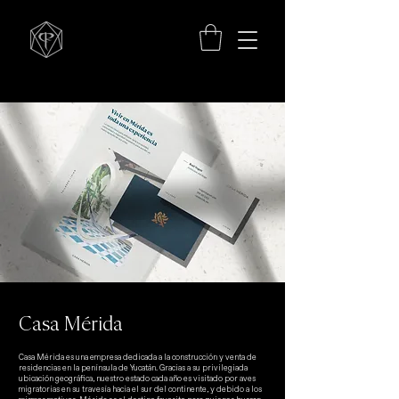
Casa Mérida
Casa Mérida es una empresa dedicada a la construcción y venta de
residencias en la península de Yucatán. Gracias a su privilegiada
ubicación geográfica, nuestro estado cada año es visitado por aves
migratorias en su travesía hacia el sur del continente, y debido a los