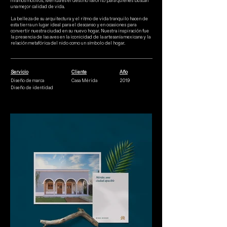
mismos motivos, Mérida es el destino favorito para quienes buscan
una mejor calidad de vida.
La belleza de su arquitectura y el ritmo de vida tranquilo hacen de
esta tierra un lugar ideal para el descanso y en ocasiones para
convertir nuestra ciudad en su nuevo hogar. Nuestra inspiración fue
la presencia de las aves en la iconicidad de la artesanía mexicana y la
relación metafórica del nido como un símbolo del hogar.
Servicio
Cliente
Año
Diseño de marca
Casa Mérida
2019
Diseño de identidad